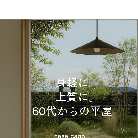
身軽に。
上質に。
60代からの平屋
casa cago